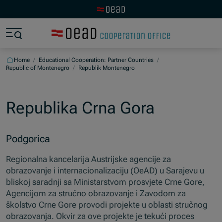
Visit the OeAD website
Jump to main content
Jump to footer
Skip navigation
Jump to navigation start
Home
/
Educational Cooperation: Partner Countries
/
Republic of Montenegro
/
Republik Montenegro
Republika Crna Gora
Podgorica
Regionalna kancelarija Austrijske agencije za
obrazovanje i internacionalizaciju (OeAD) u Sarajevu u
bliskoj saradnji sa Ministarstvom prosvjete Crne Gore,
Agencijom za stručno obrazovanje i Zavodom za
školstvo Crne Gore provodi projekte u oblasti stručnog
obrazovanja. Okvir za ove projekte je tekući proces