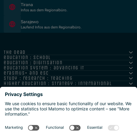
(Opens in new window)
Tirana
Infos aus dem Regionalbüro.
(Opens in new window)
Sarajewo
Laufend Infos aus dem Regionalbüro.
the oead
education : school
education : digitisation
education system : advancing it
erasmus+ and esc
study : research : teaching
higher education : strategy : international
Impressum