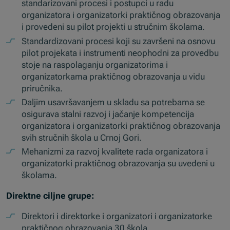
standarizovani procesi i postupci u radu
organizatora i organizatorki praktičnog obrazovanja
i provedeni su pilot projekti u stručnim školama.
Standardizovani procesi koji su završeni na osnovu
pilot projekata i instrumenti neophodni za provedbu
stoje na raspolaganju organizatorima i
organizatorkama praktičnog obrazovanja u vidu
priručnika.
Daljim usavršavanjem u skladu sa potrebama se
osigurava stalni razvoj i jačanje kompetencija
organizatora i organizatorki praktičnog obrazovanja
svih stručnih škola u Crnoj Gori.
Mehanizmi za razvoj kvalitete rada organizatora i
organizatorki praktičnog obrazovanja su uvedeni u
školama.
Direktne ciljne grupe:
Direktori i direktorke i organizatori i organizatorke
praktičnog obrazovanja 30 škola