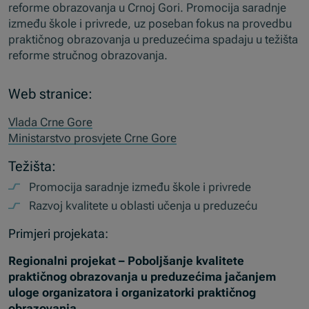
reforme obrazovanja u Crnoj Gori. Promocija saradnje
između škole i privrede, uz poseban fokus na provedbu
praktičnog obrazovanja u preduzećima spadaju u težišta
reforme stručnog obrazovanja.
Web stranice:
Vlada Crne Gore
Ministarstvo prosvjete Crne Gore
Težišta:
Promocija saradnje između škole i privrede
Razvoj kvalitete u oblasti učenja u preduzeću
Primjeri projekata:
Regionalni projekat – Poboljšanje kvalitete
praktičnog obrazovanja u preduzećima jačanjem
uloge organizatora i organizatorki praktičnog
obrazovanja