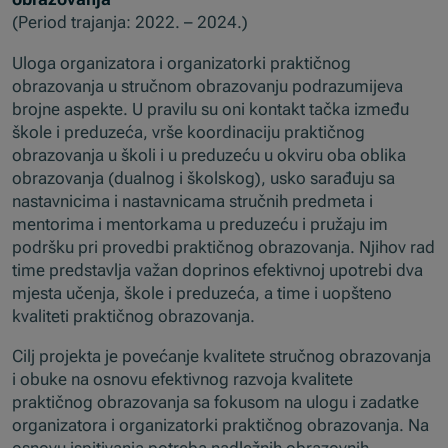
(Period trajanja: 2022. – 2024.)
Uloga organizatora i organizatorki praktičnog
obrazovanja u stručnom obrazovanju podrazumijeva
brojne aspekte. U pravilu su oni kontakt tačka između
škole i preduzeća, vrše koordinaciju praktičnog
obrazovanja u školi i u preduzeću u okviru oba oblika
obrazovanja (dualnog i školskog), usko sarađuju sa
nastavnicima i nastavnicama stručnih predmeta i
mentorima i mentorkama u preduzeću i pružaju im
podršku pri provedbi praktičnog obrazovanja. Njihov rad
time predstavlja važan doprinos efektivnoj upotrebi dva
mjesta učenja, škole i preduzeća, a time i uopšteno
kvaliteti praktičnog obrazovanja.
Cilj projekta je povećanje kvalitete stručnog obrazovanja
i obuke na osnovu efektivnog razvoja kvalitete
praktičnog obrazovanja sa fokusom na ulogu i zadatke
organizatora i organizatorki praktičnog obrazovanja. Na
osnovu ispitivanja potreba nadležnih obrazovnih