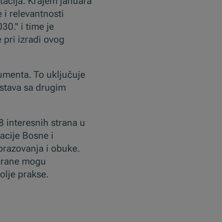
ltacija. Krajem januara
 i relevantnosti
0.'' i time je
 pri izradi ovog
umenta. To uključuje
ustava sa drugim
8 interesnih strana u
acije Bosne i
brazovanja i obuke.
strane mogu
olje prakse.