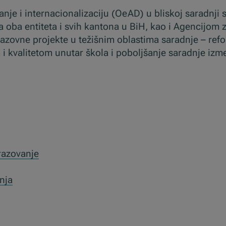
nje i internacionalizaciju (OeAD) u bliskoj saradnji
a oba entiteta i svih kantona u BiH, kao i Agencijom 
azovne projekte u težišnim oblastima saradnje – ref
i kvalitetom unutar škola i poboljšanje saradnje izme
razovanje
nja