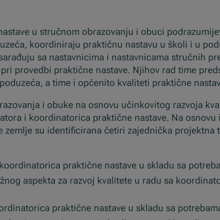
 nastave u stručnom obrazovanju i obuci podrazumije
duzeća, koordiniraju praktičnu nastavu u školi i u po
 sarađuju sa nastavnicima i nastavnicama stručnih pr
ri provedbi praktične nastave. Njihov rad time pred
poduzeća, a time i općenito kvaliteti praktične nasta
brazovanja i obuke na osnovu učinkovitog razvoja kval
tora i koordinatorica praktične nastave. Na osnovu i
e zemlje su identificirana četiri zajednička projektna
i koordinatorica praktične nastave u skladu sa potr
žnog aspekta za razvoj kvalitete u radu sa koordinato
koordinatorica praktične nastave u skladu sa potr