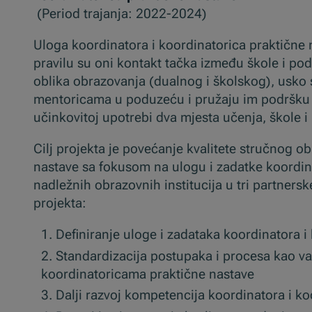
(Period trajanja: 2022-2024)
Uloga koordinatora i koordinatorica praktične
pravilu su oni kontakt tačka između škole i po
oblika obrazovanja (dualnog i školskog), usko
mentoricama u poduzeću i pružaju im podršku p
učinkovitoj upotrebi dva mjesta učenja, škole i 
Cilj projekta je povećanje kvalitete stručnog o
nastave sa fokusom na ulogu i zadatke koordina
nadležnih obrazovnih institucija u tri partnersk
projekta:
Definiranje uloge i zadataka koordinatora 
Standardizacija postupaka i procesa kao va
koordinatoricama praktične nastave
Dalji razvoj kompetencija koordinatora i 