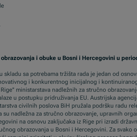
ede
.
og obrazovanja i obuke u Bosni i Hercegovini u peri
 u skladu sa potrebama tržišta rada je jedan od osno
inovativnog i konkurentnog inicijalnog i kontinuiran
iz Rige'' ministarstava nadležnih za stručno obrazovan
alaze u postupku pridruživanja EU. Austrijska agencij
tarstva civilnih poslova BiH pružala podršku radu rel
ja su nadležna za stručno obrazovanje, upravnih organ
egovini na osnovu zaključaka iz Rige pri izradi državn
tručnog obrazovanja u Bosni i Hercegovini. Za svako o