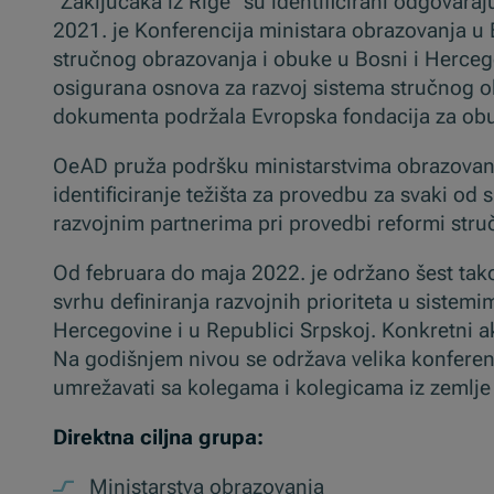
''Zaključaka iz Rige'' su identificirani odgovara
2021. je Konferencija ministara obrazovanja u B
stručnog obrazovanja i obuke u Bosni i Hercegovi
osigurana osnova za razvoj sistema stručnog ob
dokumenta podržala Evropska fondacija za obu
OeAD pruža podršku ministarstvima obrazovanja
identificiranje težišta za provedbu za svaki o
razvojnim partnerima pri provedbi reformi str
Od februara do maja 2022. je održano šest takoz
svrhu definiranja razvojnih prioriteta u siste
Hercegovine i u Republici Srpskoj. Konkretni a
Na godišnjem nivou se održava velika konferen
umrežavati sa kolegama i kolegicama iz zemlje i 
Direktna ciljna grupa:
Ministarstva obrazovanja