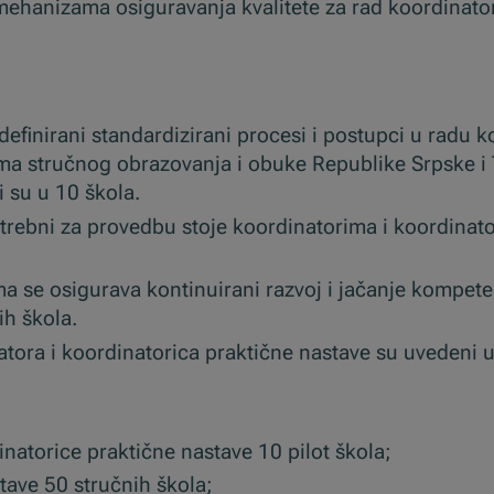
mehanizama osiguravanja kvalitete za rad koordinator
efinirani standardizirani procesi i postupci u radu k
ima stručnog obrazovanja i obuke Republike Srpske i
 su u 10 škola.
potrebni za provedbu stoje koordinatorima i koordinat
 se osigurava kontinuirani razvoj i jačanje kompete
ih škola.
tora i koordinatorica praktične nastave su uvedeni u 
rdinatorice praktične nastave 10 pilot škola;
tave 50 stručnih škola;