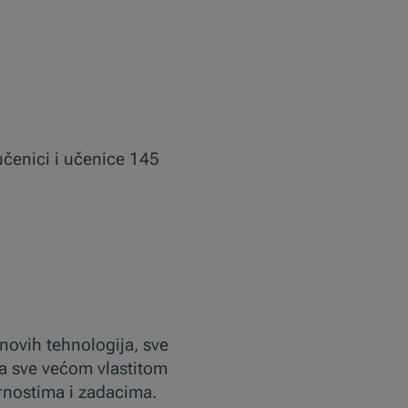
 učenici i učenice 145
 novih tehnologija, sve
sa sve većom vlastitom
ornostima i zadacima.