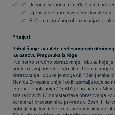
Jačanje saradnje između škole i privr
Upravljanje obrazovanjem i kvalitetom
Reforma stručnog obrazovanja i obuke
Primjeri:
Poboljšanje kvalitete i relevantnosti stručn
na osnovu Preporuka iz Rige
Kvalitetno stručno obrazovanje i obuka koje je
održiv razvoj privrede i društva. Promoviranje 
obrazovanja i obuke je stoga cilj ''Zaključaka 
članica Evropske unije i onih zemalja koje se n
internacionalizaciju (OeAD) je po nalogu Minis
strana iz svih 13 ministarstava obrazovanja ko
partnera i predstavnika privrede u Bosni i Herc
poboljšanje kvalitete i relevantnosti sistema s