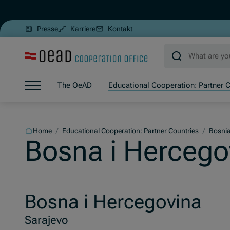
(Opens in new window)
Presse
Karriere
Kontakt
Jump to main content
Jump to footer
Skip navigation
The OeAD
Educational Cooperation: Partner C
Jump to navigation start
Home
/
Educational Cooperation: Partner Countries
/
Bosni
Bosna i Hercego
Bosna i Hercegovina
Sarajevo