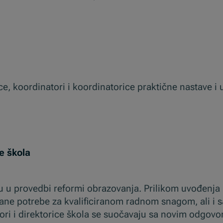
nice, koordinatori i koordinatorice praktične nastave i
ce škola
ogu u provedbi reformi obrazovanja. Prilikom uvođenja
ćane potrebe za kvalificiranom radnom snagom, ali i 
tori i direktorice škola se suočavaju sa novim odgov