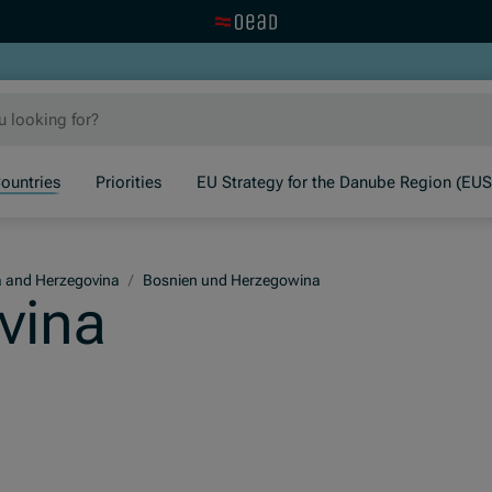
Visit the OeAD website
ountries
Priorities
EU Strategy for the Danube Region (EU
a and Herzegovina
/
Bosnien und Herzegowina
vina