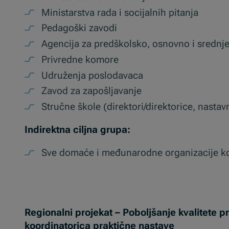
Ministarstva rada i socijalnih pitanja
Pedagoški zavodi
Agencija za predškolsko, osnovno i sredn
Privredne komore
Udruženja poslodavaca
Zavod za zapošljavanje
Stručne škole (direktori/direktorice, nastav
Indirektna ciljna grupa:
Sve domaće i međunarodne organizacije koj
Regionalni projekat – Poboljšanje kvalitete 
koordinatorica praktične nastave