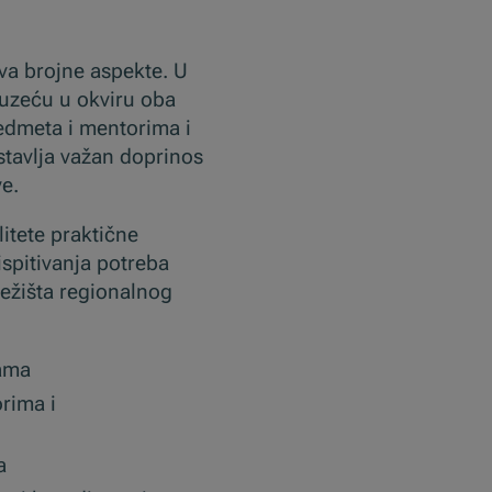
va brojne aspekte. U
duzeću u okviru oba
edmeta i mentorima i
stavlja važan doprinos
ve.
itete praktične
spitivanja potreba
 težišta regionalnog
ebama
rima i
ebama