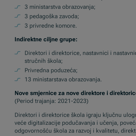
3 ministarstva obrazovanja;
3 pedagoška zavoda;
3 privredne komore.
Indirektne ciljne grupe:
Direktori i direktorice, nastavnici i nastav
stručnih škola;
Privredna poduzeća;
13 ministarstava obrazovanja.
Nove smjernice za nove direktore i direktori
(Period trajanja: 2021-2023)
Direktori i direktorice škola igraju ključnu ul
veće digitalizacije podučavanja i učenja, pove
odgovornošću škola za razvoj i kvalitetu, direk