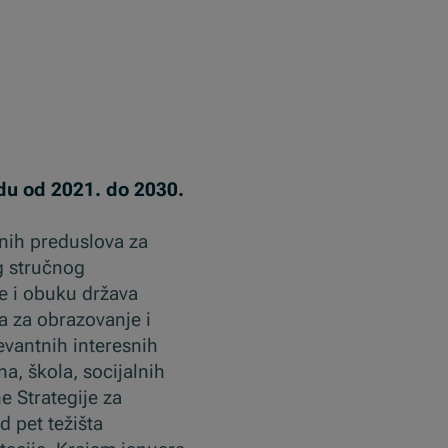
odu od 2021. do 2030.
vnih preduslova za
og stručnog
je i obuku država
a za obrazovanje i
evantnih interesnih
a, škola, socijalnih
e Strategije za
d pet težišta