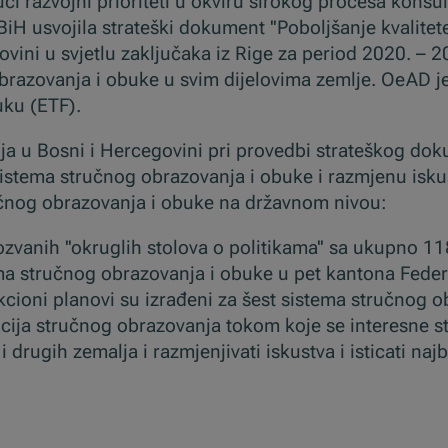
jući razvojni prioriteti u okviru širokog procesa konsu
iH usvojila strateški dokument ''Poboljšanje kvalitete
ni u svjetlu zaključaka iz Rige za period 2020. – 203
razovanja i obuke u svim dijelovima zemlje. OeAD je
ku (ETF).
 u Bosni i Hercegovini pri provedbi strateškog dok
d sistema stručnog obrazovanja i obuke i razmjenu isk
učnog obrazovanja i obuke na državnom nivou:
vanih ''okruglih stolova o politikama'' sa ukupno 11
mima stručnog obrazovanja i obuke u pet kantona Feder
kcioni planovi su izrađeni za šest sistema stručnog o
cija stručnog obrazovanja tokom koje se interesne 
drugih zemalja i razmjenjivati iskustva i isticati najb