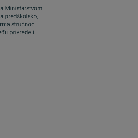
 sa Ministarstvom
za predškolsko,
orma stručnog
đu privrede i