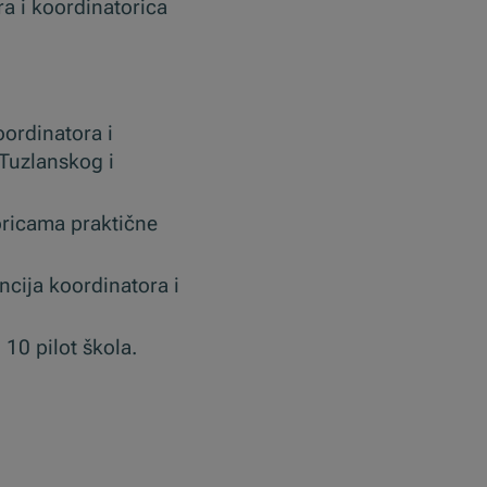
a i koordinatorica
oordinatora i
 Tuzlanskog i
oricama praktične
ncija koordinatora i
10 pilot škola.