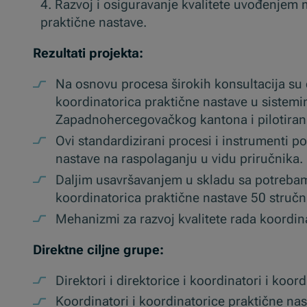
Razvoj i osiguravanje kvalitete uvođenjem 
praktične nastave.
Rezultati projekta:
Na osnovu procesa širokih konsultacija su d
koordinatorica praktične nastave u sistem
Zapadnohercegovačkog kantona i pilotirani
Ovi standardizirani procesi i instrumenti 
nastave na raspolaganju u vidu priručnika.
Daljim usavršavanjem u skladu sa potrebama
koordinatorica praktične nastave 50 stručn
Mehanizmi za razvoj kvalitete rada koordina
Direktne ciljne grupe:
Direktori i direktorice i koordinatori i koo
Koordinatori i koordinatorice praktične nas