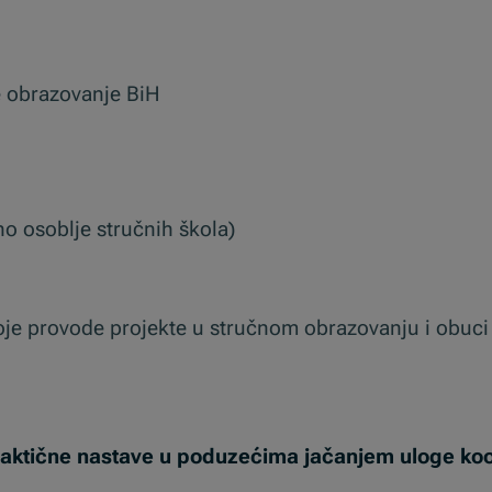
je obrazovanje BiH
no osoblje stručnih škola)
e provode projekte u stručnom obrazovanju i obuci 
praktične nastave u poduzećima jačanjem uloge koo