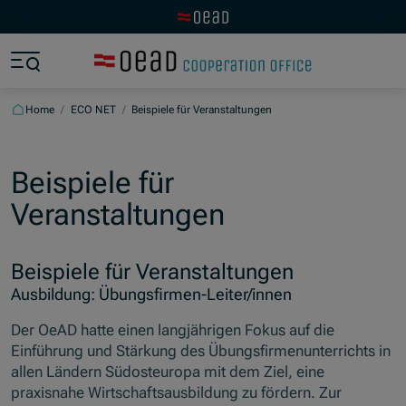
Visit the OeAD website
Jump to main content
Jump to footer
Skip navigation
Jump to navigation start
Home
/
ECO NET
/
Beispiele für Veranstaltungen
Beispiele für
Veranstaltungen
Beispiele für Veranstaltungen
Ausbildung: Übungsfirmen-Leiter/innen
Der OeAD hatte einen langjährigen Fokus auf die
Einführung und Stärkung des Übungsfirmenunterrichts in
allen Ländern Südosteuropa mit dem Ziel, eine
praxisnahe Wirtschaftsausbildung zu fördern. Zur