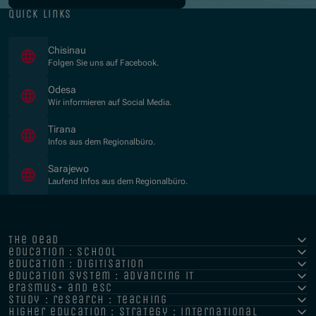
quick links
(Opens in new window)
Chisinau
Folgen Sie uns auf Facebook.
(Opens in new window)
Odesa
Wir informieren auf Social Media.
(Opens in new window)
Tirana
Infos aus dem Regionalbüro.
(Opens in new window)
Sarajewo
Laufend Infos aus dem Regionalbüro.
the oead
education : school
education : digitisation
education system : advancing it
erasmus+ and esc
study : research : teaching
higher education : strategy : international